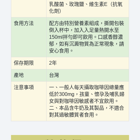
乳酸菌、玫瑰鹽、維生素E（抗氧
化劑）
食用方法
配方由特別營養素組成，撕開包裝
倒入杯中，加入入足量熱開水至
150ml拌勻即可飲用。口感香醇濃
郁，如有沉澱物質為正常現象，請
安心食用。
保存期限
2年
產地
台灣
注意事項
一、一般人每天攝取咖啡因總量應
低於300mg，孩童、懷孕及哺乳婦
女與對咖啡因敏感者不宜飲用。
二、本品含牛奶及其製品，不適合
對其過敏體質者食用。