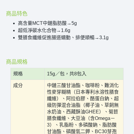
商品特色
高含量MCT中鏈脂肪酸→5g
超低淨碳水化合物→1.6g
雙膳食纖維促進腸道蠕動、排便順暢→3.1g
商品規格
規格
15g／包，共8包入
成分
中鏈三酸甘油酯、咖啡粉、難消化
性麥芽糊精（日本專利水溶性膳食
纖維）、阿拉伯膠、酪蛋白鈉、超
級防彈混合油脂（椰子油、草飼無
水奶油、西藏酥油GHEE）、菊苣
膳食纖維、大豆油（含Omega－
3）、乳脂粉、多磷酸鈉、脂肪酸
甘油酯、磷酸氫二鉀、BC30芽孢