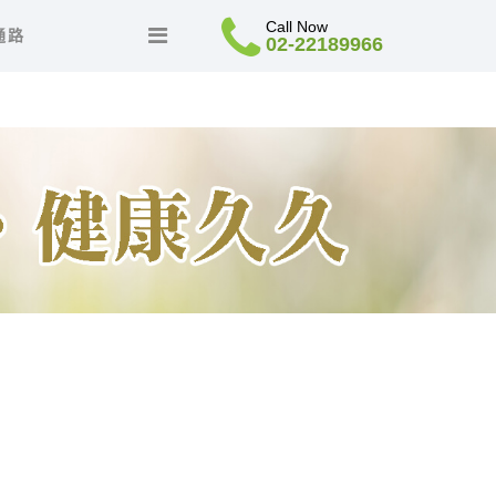
Call Now
通路
02-22189966