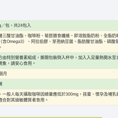
5g／包，共24包入
鏈三酸甘油酯、咖啡粉、菊苣膳食纖維、即溶脫脂奶粉、全脂奶
（含Omega3）、阿拉伯膠、芽孢納豆菌、脂肪酸甘油酯、磷
。
方由特別營養素組成，撕開包裝倒入杯中，加入入足量熱開水至1
現象，請安心食用。
4個月
灣
、一般人每天攝取咖啡因總量應低於300mg，孩童、懷孕及哺
適合對其過敏體質者食用。