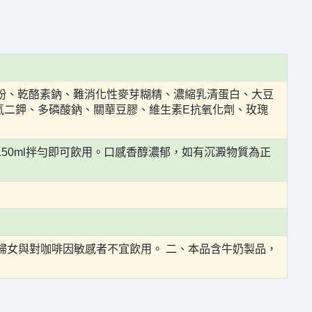
粉、乾酪素鈉、難消化性麥芽糊精、濃縮乳清蛋白、大豆
酸氫二鉀、多磷酸鈉、關華豆膠、維生素E抗氧化劑、玫瑰
50ml拌勻即可飲用。口感香醇濃郁，如有沉澱物質為正
乳婦女與對咖啡因敏感者不宜飲用。 二、本品含牛奶製品，