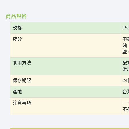
商品規格
規格
1
成分
中
油
鹽
食用方法
配
常
保存期限
2
產地
台
注意事項
一
不