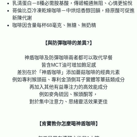
乳清蛋白－8種必需胺基酸，傳遞暢通無阻、心情更愉悅
哥倫比亞冷凍乾燥咖啡－中烘焙香醇回韻，綠原酸可促進
新陳代謝
咖啡因含量每杯68毫克、無糖、無奶精
【與防彈咖啡的差異?】
神盾咖啡及防彈咖啡兩者都可以取代早餐
皆含MCT油可增加飽足感
差別在於「神盾咖啡」添加蘑菇咖啡的經典元素
例如專利猴頭菇、專利金頂側耳子實體等蕈菇類成分
再加入其他有益專注力的高效能成分
例如麥角硫因、猴頭酮等，
對於集中注意力、思緒靈活效果更佳
【肯寶教你怎麼喝神盾咖啡】