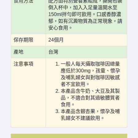
食用方法
配方由特別營養素組成，撕開包裝
倒入杯中，加入入足量溫開水至
150ml拌勻即可飲用。口感香醇濃
郁，如有沉澱物質為正常現象，請
安心食用。
保存期限
24個月
產地
台灣
注意事項
一般人每天攝取咖啡因總量
應低於300mg，孩童、懷孕
及哺乳婦女與對咖啡因敏感
者不宜飲用。
本產品含牛奶、大豆及其製
品，不適合對其過敏體質者
食用。
本產品含銀杏果，懷孕及哺
乳婦女不建議飲用。