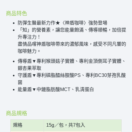
商品特色
防彈生醫最新力作★〈神盾咖啡〉強勢登場
「知」的營養素，讓您能量飽滿、傳導順暢，加倍提
升專注力！
盡情品嚐神盾咖啡帶來的濃郁風味，感受不同凡響的
咖啡魅力。
傳導盾▼專利猴頭菇子實體、專利金頂側耳子實體、
銀杏果萃取
守護盾▼專利磷脂醯絲胺酸PS、專利BC30芽孢乳酸
菌
能量盾▼中鏈脂肪酸MCT、乳清蛋白
商品規格
規格
15g／包，共7包入