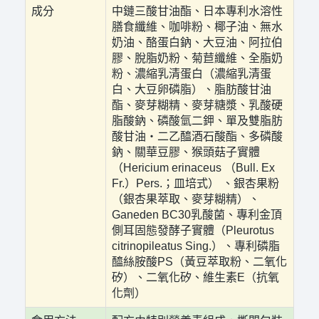
成分
中鏈三酸甘油酯、日本專利水溶性
膳食纖維、咖啡粉、椰子油、無水
奶油、酪蛋白鈉、大豆油、阿拉伯
膠、脫脂奶粉、菊苣纖維、全脂奶
粉、濃縮乳清蛋白（濃縮乳清蛋
白、大豆卵磷脂）、脂肪酸甘油
酯、麥芽糊精、麥芽糖漿、乳酸硬
脂酸鈉、磷酸氫二鉀、單及雙脂肪
酸甘油‧二乙醯酒石酸酯、多磷酸
鈉、關華豆膠、猴頭菇子實體
（Hericium erinaceus （Bull. Ex
Fr.）Pers.；皿培式） 、銀杏果粉
（銀杏果萃取、麥芽糊精）、
Ganeden BC30乳酸菌、專利金頂
側耳固態發酵子實體（Pleurotus
citrinopileatus Sing.）、專利磷脂
醯絲胺酸PS（黃豆萃取粉、二氧化
矽）、二氧化矽、維生素E（抗氧
化劑）