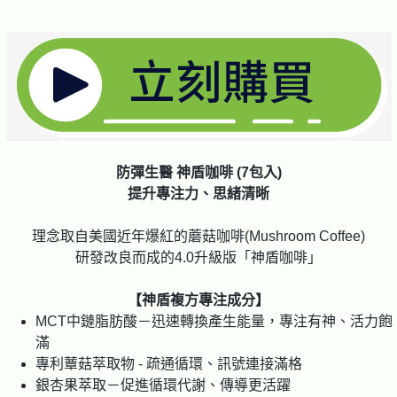
防彈生醫 神盾咖啡 (7包入)
提升專注力、思緒清晰
理念取自美國近年爆紅的蘑菇咖啡(Mushroom Coffee)
研發改良而成的4.0升級版「神盾咖啡」
【神盾複方專注成分】
MCT中鏈脂肪酸－迅速轉換產生能量，專注有神、活力飽
滿
專利蕈菇萃取物 - 疏通循環、訊號連接滿格
銀杏果萃取－促進循環代謝、傳導更活躍