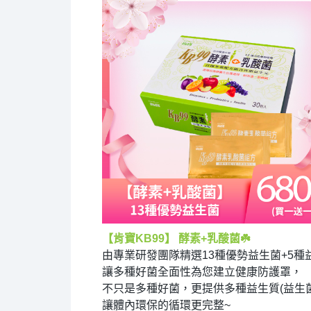
【肯寶KB99】 酵素+乳酸菌
☘️
由專業研發團隊精選13種優勢益生菌+5種益
讓多種好菌全面性為您建立健康防護罩，
不只是多種好菌，更提供多種益生質(益生
讓體內環保的循環更完整~