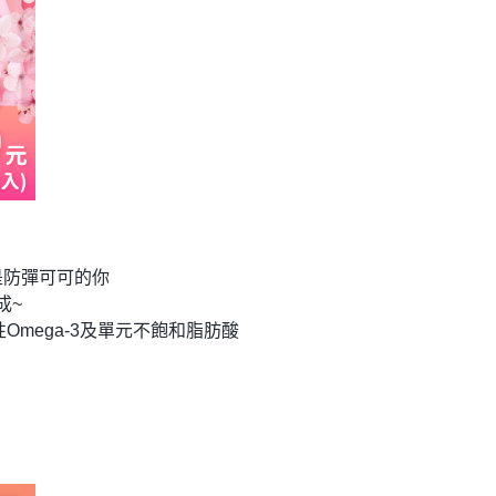
是防彈可可的你
成~
Omega-3及單元不飽和脂肪酸