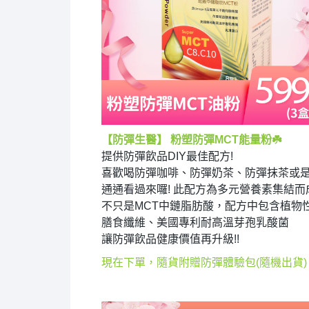
【防彈生醫】 粉塑防彈MCT能量粉
☘️
提供防彈飲品DIY最佳配方!
喜歡喝防彈咖啡、防彈奶茶、防彈抹茶或
通通看過來囉! 此配方為多元營養素集結而
不只是MCT中鏈脂肪酸，配方中包含植物性
膳食纖維、美國專利耐高溫芽孢乳酸菌
讓防彈飲品健康價值再升級!!
現在下單，隨貨附贈防彈體驗包(隨機出貨)