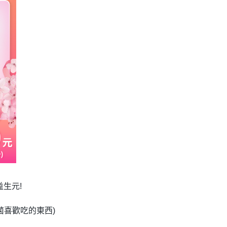
生元!
菌喜歡吃的東西)