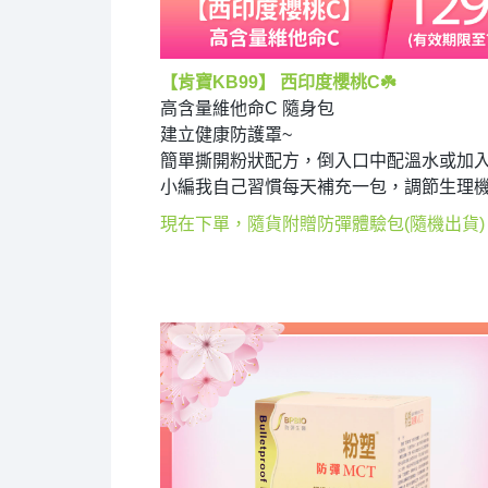
【肯寶KB99】 西印度櫻桃C
☘️
高含量維他命C 隨身包
建立健康防護罩~
簡單撕開粉狀配方，倒入口中配溫水或加入
小編我自己習慣每天補充一包，調節生理機
現在下單，隨貨附贈防彈體驗包(隨機出貨)