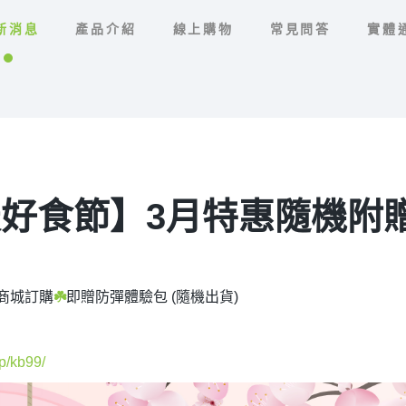
新消息
產品介紹
線上購物
常見問答
實體
天好食節】3月特惠隨機附
方商城訂購
☘️
即贈防彈體驗包 (隨機出貨)
p/kb99/