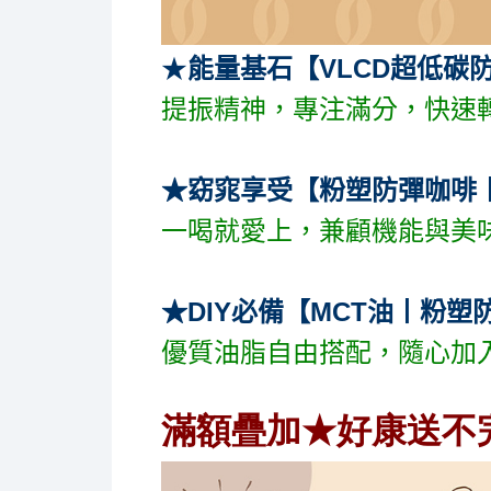
★
能量基石【VLCD超低碳
提振精神，專注滿分，快速
★窈窕享受【粉塑防彈咖啡
一喝就愛上，兼顧機能與美
★DIY必備【MCT油丨粉塑
優質油脂自由搭配，隨心加
滿額疊加★
好康送不