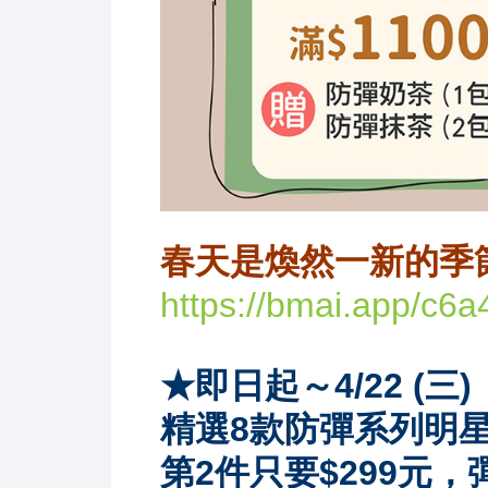
春天是煥然一新的季
https://bmai.app/c6
★即日起
～
4/22 (
三
)
精選
8
款防彈系列明
第
2
件只要
$299
元，