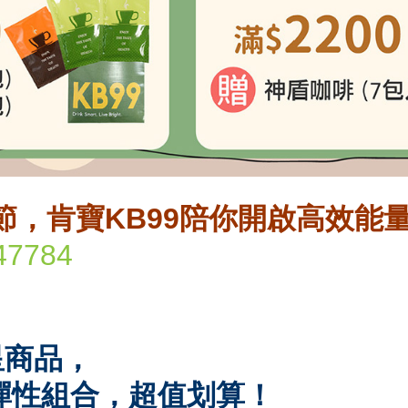
節，肯寶
KB99
陪你開啟高效能量
a47784
星商品，
彈性組合，超值划算！