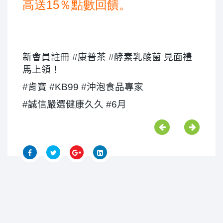
高送
15
％點數回饋。
新會員註冊 #康普茶 #酵素乳酸菌 見面禮
馬上領！
#肯寶 #KB99 #沖泡食品專家
#誠信嚴選健康久久 #6月