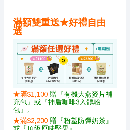
滿額雙重送★
好禮自由
選
★滿$1,100
贈
『有機大燕麥片補
充包』或『神盾咖啡
3
入體驗
包』。
★滿$2,200
贈
『粉塑防彈奶茶』
或『頂級原味堅果
』。