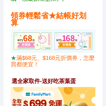
領券輕鬆省★
結帳好划
算
★
滿
$68
元、
$168
元折價券，怎麼
買都便宜！
選全家取件
-
送好吃茶葉蛋