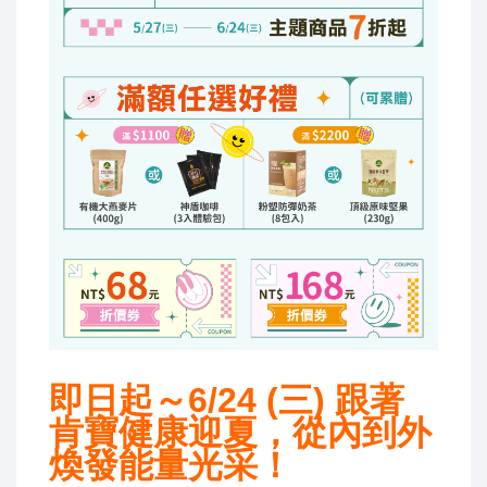
即日起
～
6/24 (
三
)
跟著
肯寶健康迎夏，從內到外
煥發能量光采
！