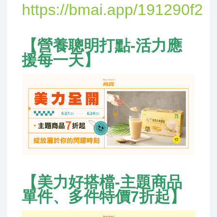
https://bmai.app/191290f2
【
營養聰明打點
-
活力應
援每一天
】
【
美力好搭檔-主題商品
單件、多件特價
7
折起
】