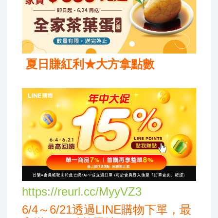
夏日賺紅利★
大方拿點數
https://reurl.cc/MyyVZ3
6/4
～
6/21
透過
LINE
購物下單，最